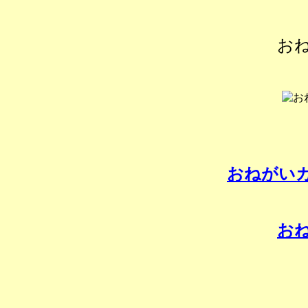
お
おねがい
お